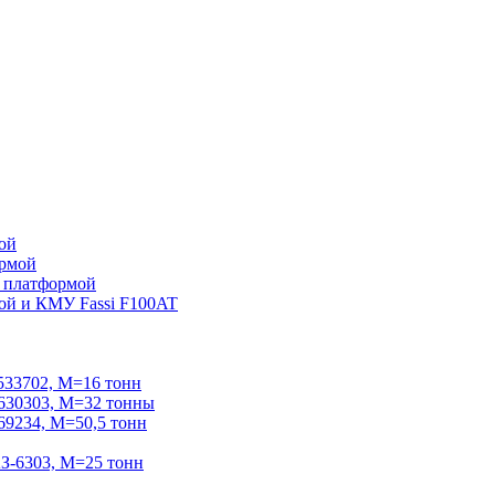
ой
ормой
 платформой
ой и КМУ Fassi F100AT
33702, М=16 тонн
30303, М=32 тонны
234, М=50,5 тонн
-6303, М=25 тонн