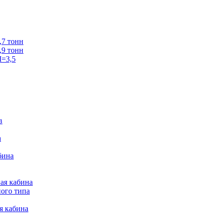
7 тонн
9 тонн
=3,5
в
а
бина
ая кабина
ого типа
я кабина