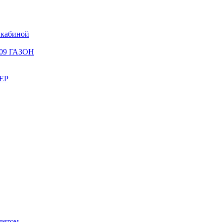
 кабиной
309 ГАЗОН
ЕР
летом