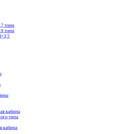
7 тонн
9 тонн
=3,5
в
а
бина
ая кабина
ого типа
я кабина