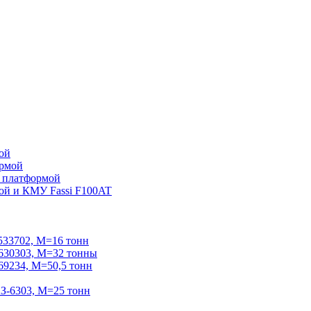
ой
ормой
 платформой
ой и КМУ Fassi F100AT
33702, М=16 тонн
30303, М=32 тонны
234, М=50,5 тонн
-6303, М=25 тонн