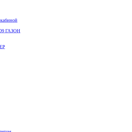
 кабиной
309 ГАЗОН
ЕР
летом