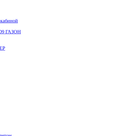
 кабиной
309 ГАЗОН
ЕР
летом