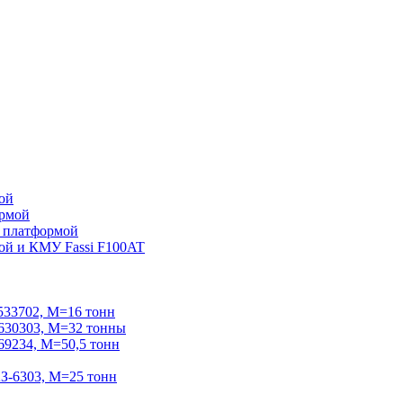
ой
ормой
 платформой
ой и КМУ Fassi F100AT
33702, М=16 тонн
30303, М=32 тонны
234, М=50,5 тонн
-6303, М=25 тонн