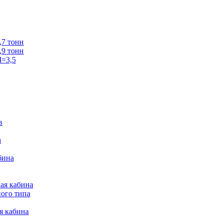
7 тонн
9 тонн
=3,5
в
а
бина
ая кабина
ого типа
я кабина