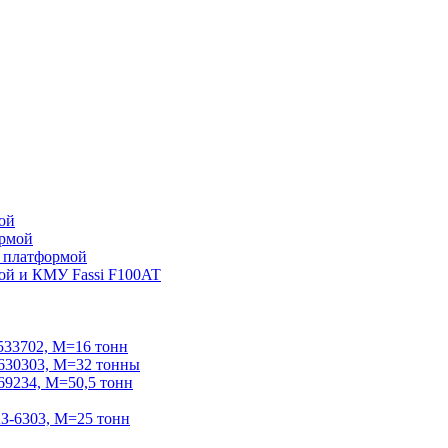
ой
ормой
 платформой
ой и КМУ Fassi F100AT
33702, М=16 тонн
30303, М=32 тонны
234, М=50,5 тонн
-6303, М=25 тонн