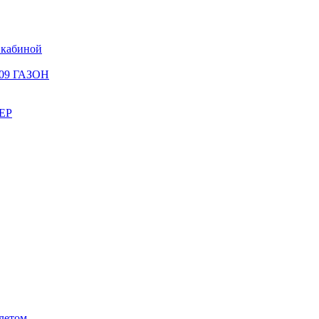
 кабиной
309 ГАЗОН
ЕР
летом