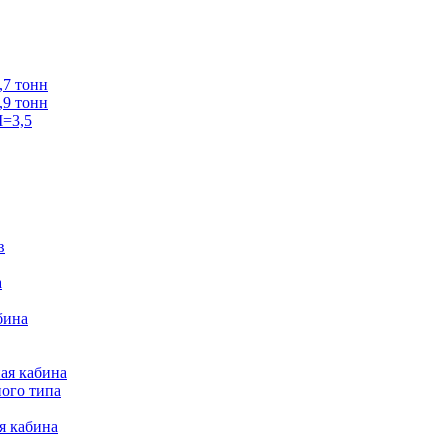
7 тонн
9 тонн
=3,5
в
а
бина
ая кабина
ого типа
я кабина