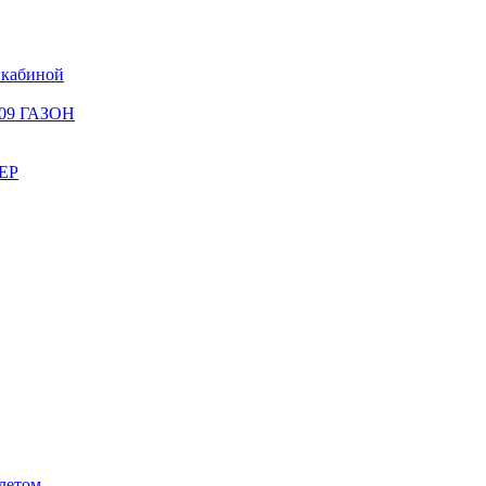
 кабиной
309 ГАЗОН
ЕР
летом