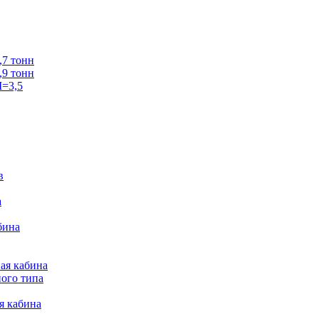
7 тонн
9 тонн
=3,5
в
а
бина
ая кабина
ого типа
я кабина