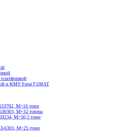
ой
ормой
 платформой
ой и КМУ Fassi F100AT
33702, М=16 тонн
30303, М=32 тонны
234, М=50,5 тонн
-6303, М=25 тонн